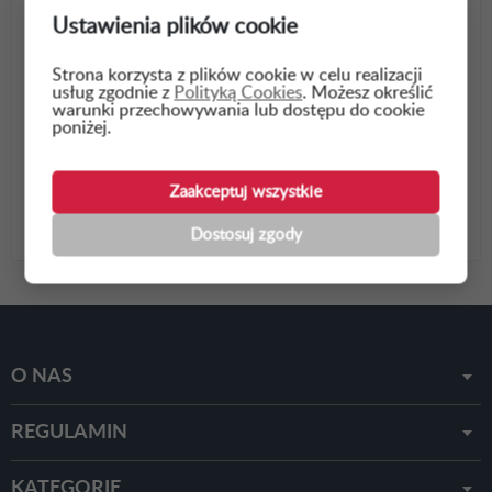
ul. Nowogrodzka 64/43
Ustawienia plików cookie
02-014 Warszawa
NIP 966-21-02-974
Strona korzysta z plików cookie w celu realizacji
usług zgodnie z
Polityką Cookies
. Możesz określić
22 26 70 531
warunki przechowywania lub dostępu do cookie
poniżej.
biuro@info-przetargi.pl
Zaakceptuj wszystkie
facebook.com/infoprzetargi
Dostosuj zgody
O NAS
REGULAMIN
KATEGORIE