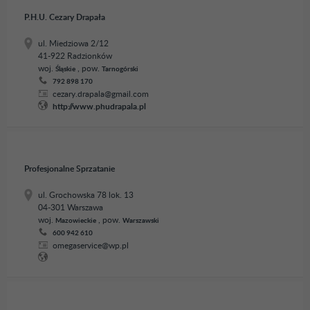
P.H.U. Cezary Drapała
ul. Miedziowa 2/12
41-922 Radzionków
woj.
, pow.
Śląskie
Tarnogórski
792 898 170
cezary.drapala@gmail.com
http://www.phudrapala.pl
Profesjonalne Sprzatanie
ul. Grochowska 78 lok. 13
04-301 Warszawa
woj.
, pow.
Mazowieckie
Warszawski
600 942 610
omegaservice@wp.pl