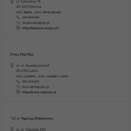
ul. Centralna 76
44-323 Połomia
woj.
, pow.
Śląskie
Wodzisławski
695 445 640
stolarniakt@wp.pl
http://stolarnia-trojan.pl/
Firma Maj-Max
ul. ul. Zawieprzycka 8
20-228 Lublin
woj.
, pow.
Lubelskie
Lubelski + Lublin
501 425 825
biuro@majmax.pl
http://www.majmax.pl
"12 m "Agencja Reklamowa
ul. ul. Ozimska 184