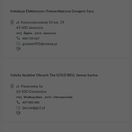
Instalacje Elektryczne i Fotowoltaiczne Grzegorz Sycz
ul. Kościuszkowskiej 54 lok. 19
43-600 Jaworzno
woj.
, pow.
Śląskie
Jaworzno
600 735 567
grzesiek905@interia.pl
Szkoła Języków Obcych The GOLD BELL Janusz Łacina
ul. Piastowska 5a
63-500 Ostrzeszów
woj.
, pow.
Wielkopolskie
Ostrzeszowski
607 082 686
jlacina@go2.pl