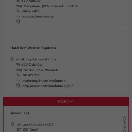
30-830 Kraków
woj.
, pow.
Małopolskie
Krakowski + Kraków
604 614 026
biuro@kliwentech.pl
Hotel Best Western Symfonia
ul. ul. Częstochowska 53a
98-320 Osjaków
woj.
, pow.
Łódzkie
Wieluński
501 479 290
marketing@hotelsymfonia.pl
http://www.hotelsymfonia.pl/pl/
Inwest Bud
ul. Szosa Bydgoska 60A
87-100 Toruń