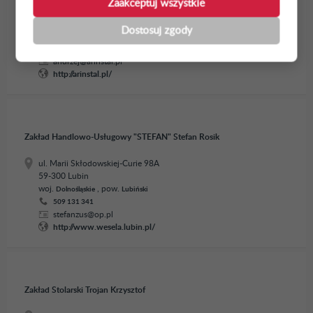
Zaakceptuj wszystkie
ul. Generała Andersa 15/30
76-200 Słupsk
Dostosuj zgody
woj.
, pow.
Pomorskie
Słupski + Słupsk
668 020 718
andrzej@arinstal.pl
http://arinstal.pl/
Zakład Handlowo-Usługowy "STEFAN" Stefan Rosik
ul. Marii Skłodowskiej-Curie 98A
59-300 Lubin
woj.
, pow.
Dolnośląskie
Lubiński
509 131 341
stefanzus@op.pl
http://www.wesela.lubin.pl/
Zakład Stolarski Trojan Krzysztof