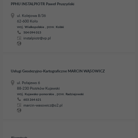
PPHU INSTALPIOTR Paweł Pruszyński
ul. Kolejowa 8/36
62-600 Koło
woj.
, pow.
Wielkopolskie
Kolski
504 094 015
instalpiotr@vp.pl
Usługi Geodezyjno-Kartograficzne MARCIN WĄSOWICZ
ul. Połajewo 6
88-230 Piotrków Kujawski
woj.
, pow.
Kujawsko-pomorskie
Radziejowski
603 264 621
marcin-wasowicz@o2.pl