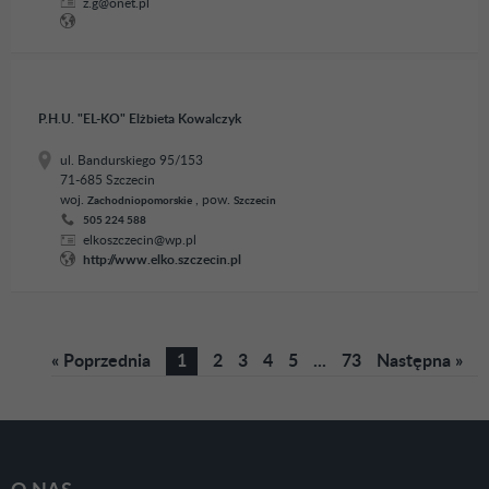
z.g@onet.pl
P.H.U. "EL-KO" Elżbieta Kowalczyk
ul. Bandurskiego 95/153
71-685 Szczecin
woj.
, pow.
Zachodniopomorskie
Szczecin
505 224 588
elkoszczecin@wp.pl
http://www.elko.szczecin.pl
« Poprzednia
1
2
3
4
5
...
73
Następna »