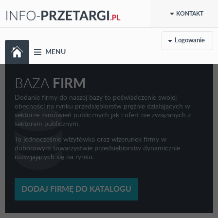
KONTAKT
Logowanie
MENU
BAZA
FIRM
Dodanie firmy do naszej bazy to poświadczenie swojej
obecności na rynku przedsiębiorstw prężnie działających w
sektorze zamówień publicznych jak i ofert nie związanych z
sektorem publicznym.
To jednocześnie wizytówka oraz wizerunek firmy w
doborowym towarzystwie przedsiębiorstw dynamicznie
rozwijających się na rynku.
DODAJ FIRMĘ DO KATALOGU