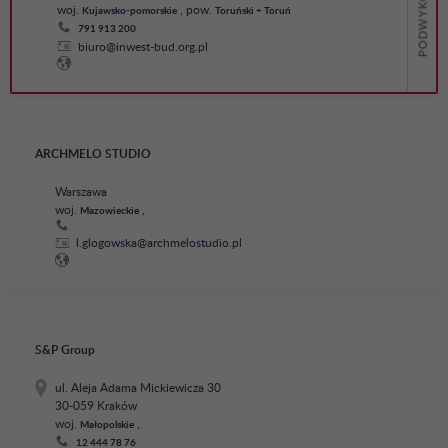
woj.
, pow.
Kujawsko-pomorskie
Toruński + Toruń
791 913 200
biuro@inwest-bud.org.pl
ARCHMELO STUDIO
Warszawa
woj.
,
Mazowieckie
l.glogowska@archmelostudio.pl
S&P Group
ul. Aleja Adama Mickiewicza 30
30-059 Kraków
woj.
,
Małopolskie
12 444 78 76