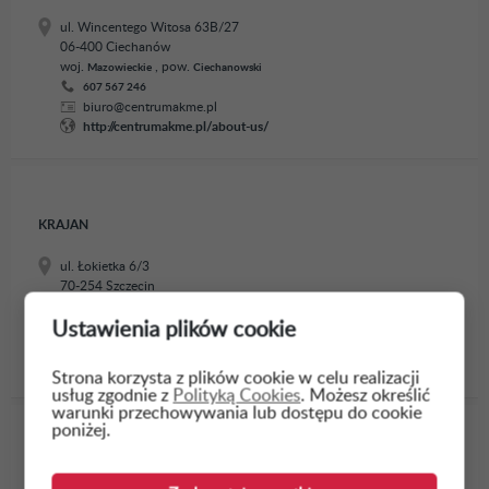
ul. Wincentego Witosa 63B/27
06-400 Ciechanów
woj.
, pow.
Mazowieckie
Ciechanowski
607 567 246
biuro@centrumakme.pl
http://centrumakme.pl/about-us/
KRAJAN
ul. Łokietka 6/3
70-254 Szczecin
woj.
, pow.
Zachodniopomorskie
Szczecin
Ustawienia plików cookie
601 059 920
krajan57@wp.pl
http://www.krajanbus.pl/
Strona korzysta z plików cookie w celu realizacji
usług zgodnie z
Polityką Cookies
. Możesz określić
warunki przechowywania lub dostępu do cookie
poniżej.
PHU Arinstal Andrzej Rabko