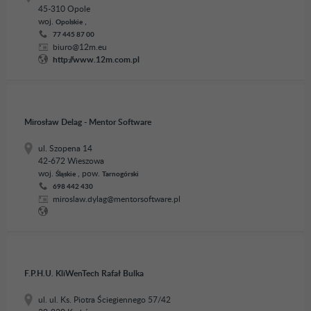
45-310 Opole
woj.
,
Opolskie
77 445 87 00
biuro@12m.eu
http://www.12m.com.pl
Mirosław Delag - Mentor Software
ul. Szopena 14
42-672 Wieszowa
woj.
, pow.
Śląskie
Tarnogórski
698 442 430
miroslaw.dylag@mentorsoftware.pl
F.P.H.U. KliWenTech Rafał Bulka
ul. ul. Ks. Piotra Ściegiennego 57/42