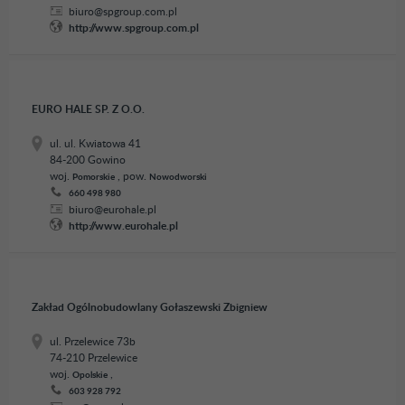
biuro@spgroup.com.pl
http://www.spgroup.com.pl
EURO HALE SP. Z O.O.
ul. ul. Kwiatowa 41
84-200 Gowino
woj.
, pow.
Pomorskie
Nowodworski
660 498 980
biuro@eurohale.pl
http://www.eurohale.pl
Zakład Ogólnobudowlany Gołaszewski Zbigniew
ul. Przelewice 73b
74-210 Przelewice
woj.
,
Opolskie
603 928 792