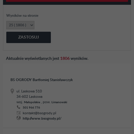
Wyników na stronie
ZASTOSUJ
Aktualnie wyświetlanych jest
1806
wyników.
BS OGRODY Bartłomiej Stanisławczyk
ul. Laskowa 510
34-602 Laskowa
woj.
, pow.
Małopolskie
Limanowski
501 966 776
kontakt@bsogrody.pl
http://www.bsogrody.pl/