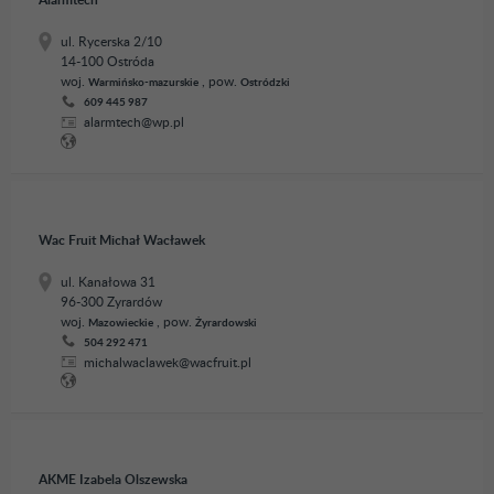
Alarmtech
ul. Rycerska 2/10
14-100 Ostróda
woj.
, pow.
Warmińsko-mazurskie
Ostródzki
609 445 987
alarmtech@wp.pl
Wac Fruit Michał Wacławek
ul. Kanałowa 31
96-300 Zyrardów
woj.
, pow.
Mazowieckie
Żyrardowski
504 292 471
michalwaclawek@wacfruit.pl
AKME Izabela Olszewska