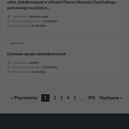
mkw. zlokalizowanej w oficynie Dworu Starosty Chęcińskiego,
położonego na działce...
Lokalizacja
Świętokrzyskie
Termin skladania ofert
13.08.2026
Data dodania
06.08.2026
10857693
Dostawa opraw oświetleniowych
Lokalizacja
Łódzkie
Termin skladania ofert
12.08.2026
Data dodania
06.08.2026
« Poprzednia
1
2
3
4
5
...
396
Następna »