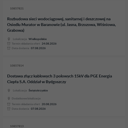
10857821
Rozbudowa sieci wodociągowej, sanitarnej i deszczowej na
Osiedlu Murator w Baranowie (ul. Jasna, Brzozowa, Wiśniowa,
Grabowa)
Lokalizacja
Wielkopolskie
Termin skladania ofert
24.08.2026
Data dodania
07.08.2026
10857814
Dostawa złącz kablowych 3 polowych 15kV dla PGE Energia
Ciepła S.A. Oddział w Bydgoszczy
Lokalizacja
Świętokrzyskie
Dodatkowe lokalizacje
Termin skladania ofert
20.08.2026
Data dodania
07.08.2026
10857813