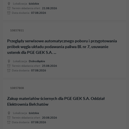
Lokalizacja
Łódzkie
Termin skladania ofert
21.08.2026
Data dodania
07.08.2026
10857811
Przeglądy serwisowe automatycznego poboru i przygotowania
próbek węgla układu podawania paliwa Bl. nr 7, usuwanie
usterek dla PGE GiEK S.A. ...
Lokalizacja
Dolnośląskie
Termin skladania ofert
25.08.2026
Data dodania
07.08.2026
10857808
Zakup materiałów ściernych dla PGE GiEK S.A. Oddział
Elektrownia Bełchatów
Lokalizacja
Łódzkie
Termin skladania ofert
20.08.2026
Data dodania
07.08.2026