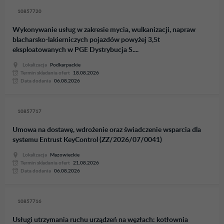
10857720
Wykonywanie usług w zakresie mycia, wulkanizacji, napraw
blacharsko-lakierniczych pojazdów powyżej 3,5t
eksploatowanych w PGE Dystrybucja S....
Lokalizacja
Podkarpackie
Termin skladania ofert
18.08.2026
Data dodania
06.08.2026
10857717
Umowa na dostawę, wdrożenie oraz świadczenie wsparcia dla
systemu Entrust KeyControl (ZZ/2026/07/0041)
Lokalizacja
Mazowieckie
Termin skladania ofert
21.08.2026
Data dodania
06.08.2026
10857716
Usługi utrzymania ruchu urządzeń na węzłach: kotłownia