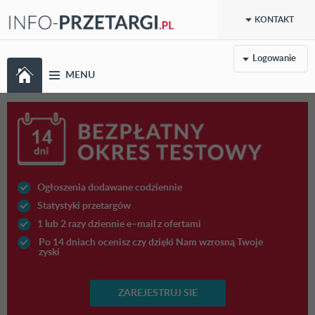
KONTAKT
Logowanie
MENU
Ogłoszenia dodawane codziennie
Statystyki przetargów
1 lub 2 razy dziennie e–mail z ofertami
Po 14 dniach ocenisz czy dzięki Nam wzrosną Twoje
zyski
ZAREJESTRUJ SIE