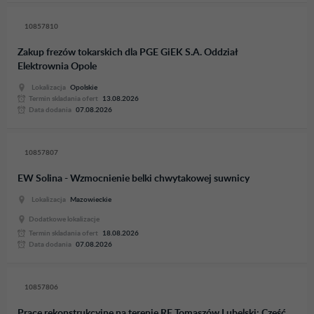
10857810
Zakup frezów tokarskich dla PGE GiEK S.A. Oddział
Elektrownia Opole
Lokalizacja
Opolskie
Termin skladania ofert
13.08.2026
Data dodania
07.08.2026
10857807
EW Solina - Wzmocnienie belki chwytakowej suwnicy
Lokalizacja
Mazowieckie
Dodatkowe lokalizacje
Termin skladania ofert
18.08.2026
Data dodania
07.08.2026
10857806
Prace rekonstrukcyjne na terenie RE Tomaszów Lubelski: Część