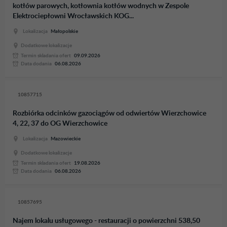
kotłów parowych, kotłownia kotłów wodnych w Zespole
Elektrociepłowni Wrocławskich KOG...
Lokalizacja
Małopolskie
Dodatkowe lokalizacje
Termin skladania ofert
09.09.2026
Data dodania
06.08.2026
10857715
Rozbiórka odcinków gazociągów od odwiertów Wierzchowice
4, 22, 37 do OG Wierzchowice
Lokalizacja
Mazowieckie
Dodatkowe lokalizacje
Termin skladania ofert
19.08.2026
Data dodania
06.08.2026
10857695
Najem lokalu usługowego - restauracji o powierzchni 538,50