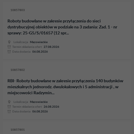
10857803
Roboty budowlane w zakresie przyłączenia do sieci
dystrybucyjnej obiektów w podziale na 3 zadania: Zad. 1 - nr
sprawy: 25-G5/S/01657 (12 spr...
Lokalizacja
Mazowieckie
Termin skladania ofert
27.08.2026
Data dodania
06.08.2026
10857802
RBI- Roboty budowlane w zakresie przyłączenia 140 budynków
mieszkalnych jednorodz. dwulokalowych i 5 administracji , w
miejscowości Radzymin...
Lokalizacja
Mazowieckie
Termin skladania ofert
26.08.2026
Data dodania
06.08.2026
10857801