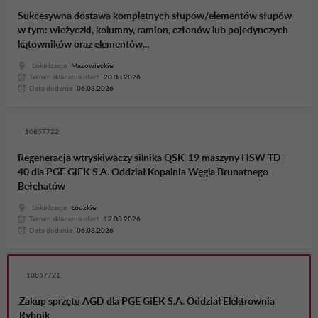
Sukcesywna dostawa kompletnych słupów/elementów słupów
w tym: wieżyczki, kolumny, ramion, członów lub pojedynczych
kątowników oraz elementów...
Lokalizacja
Mazowieckie
Termin skladania ofert
20.08.2026
Data dodania
06.08.2026
10857722
Regeneracja wtryskiwaczy silnika QSK-19 maszyny HSW TD-
40 dla PGE GiEK S.A. Oddział Kopalnia Węgla Brunatnego
Bełchatów
Lokalizacja
Łódzkie
Termin skladania ofert
12.08.2026
Data dodania
06.08.2026
10857721
Zakup sprzętu AGD dla PGE GiEK S.A. Oddział Elektrownia
Rybnik