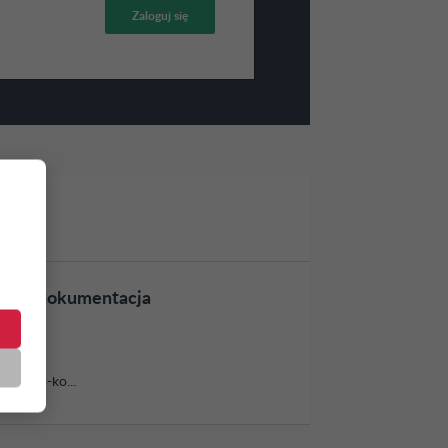
ap I dokumentacja
ektowo-ko...