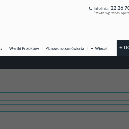
22 26 7
Infolinia:
Stawka wg. taryfy oper
D
ty
|
Wyniki Projektów
|
Planowane zamówienia
|
Więcej