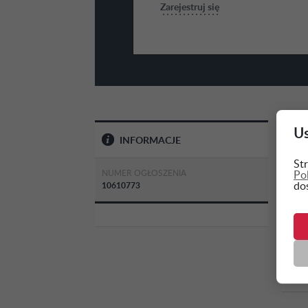
Zarejestruj się
Us
INFORMACJE
Str
NUMER OGŁOSZENIA
Po
do
10610773
Pr
OP
1.