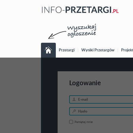
Przetargi
|
Wyniki Przetargów
|
Projek
Logowanie
Pamiętaj mnie