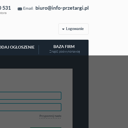
0 531
biuro@info-przetargi.pl
Email:
atora
Logowanie
BAZA FIRM
ODAJ OGLOSZENIE
Znajdź podwykonawcę
Przypomnij hasło