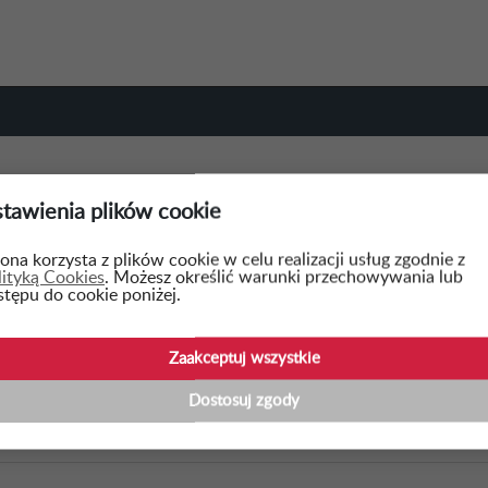
tawienia plików cookie
WSTECZ
ona korzysta z plików cookie w celu realizacji usług zgodnie z
lityką Cookies
. Możesz określić warunki przechowywania lub
stępu do cookie poniżej.
zebudowa Apteki na terenie SWPZZPOZ w Radomiu - et
Zaakceptuj wszystkie
IS:
Dostosuj zgody
 Przedmiotem zamówienia jest opracowania kompletnej dokumentacji proj