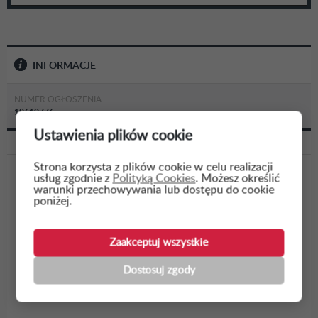
INFORMACJE
NUMER OGŁOSZENIA
10610776
Ustawienia plików cookie
Strona korzysta z plików cookie w celu realizacji
usług zgodnie z
Polityką Cookies
. Możesz określić
WSTECZ
warunki przechowywania lub dostępu do cookie
poniżej.
Budowa miejsca ukrycia wraz z magazynem oraz
Zaakceptuj wszystkie
zapleczem biurowo-socjalnym dla OSP w ramach
Dostosuj zgody
OLiOC (Ochrona Ludności i Obrony Cywilnej)
Gminy L...