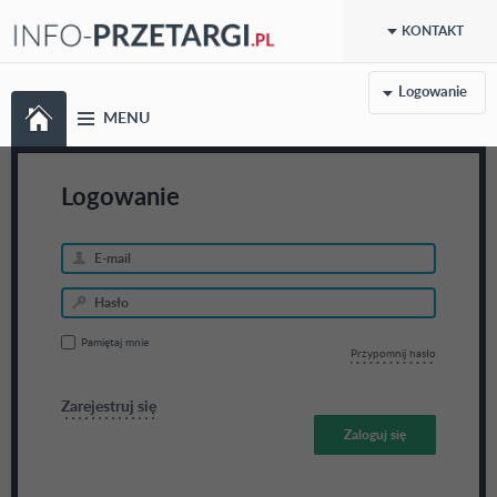
KONTAKT
Logowanie
MENU
Logowanie
Pamiętaj mnie
Przypomnij hasło
Zarejestruj się