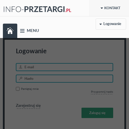
KONTAKT
Logowanie
MENU
Logowanie
Pamiętaj mnie
Przypomnij hasło
Zarejestruj się