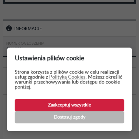
INFORMACJE
NUMER OGŁOSZENIA
10610804
Ustawienia plików cookie
Strona korzysta z plików cookie w celu realizacji
usług zgodnie z
Polityką Cookies
. Możesz określić
WSTECZ
warunki przechowywania lub dostępu do cookie
poniżej.
Zaakceptuj wszystkie
„Opracowanie dokumentacji projektowej oraz
wykonanie robót budowlanych dla zadania pn.
Dostosuj zgody
Modernizacja szatni, łaźni i wc monterskich
Gazowni w...