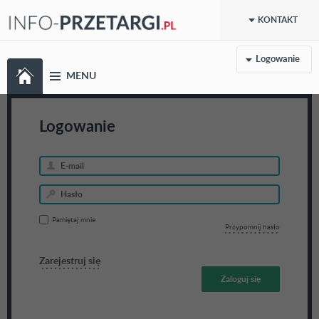
KONTAKT
Logowanie
MENU
Logowanie
Pamiętaj mnie
Przypomnij hasło
Zarejestruj się