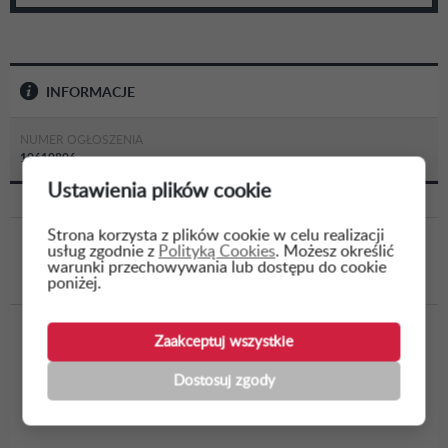
INFORMACJE
NUMER OGŁOSZENIA
10610806
Ustawienia plików cookie
Strona korzysta z plików cookie w celu realizacji
usług zgodnie z
Polityką Cookies
. Możesz określić
WSTECZ
warunki przechowywania lub dostępu do cookie
poniżej.
Wykonanie ekspertyzy stanu technicznego
Zaakceptuj wszystkie
istniejącego szamba wraz z projektem i
Dostosuj zgody
kosztorysem inwestorskim rozwiązania
naprawczego wynikającego...