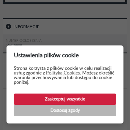
INFORMACJE
NUMER OGŁOSZENIA
10610809
Ustawienia plików cookie
Strona korzysta z plików cookie w celu realizacji
usług zgodnie z
Polityką Cookies
. Możesz określić
WSTECZ
warunki przechowywania lub dostępu do cookie
poniżej.
Opracowanie dokumentacji projektowej
Zaakceptuj wszystkie
wykonawczej: budowy przepusto-zastawki i
Dostosuj zgody
brodu z progiem (obr. Łoje Awissa), remontu 3
przepustów z pię...