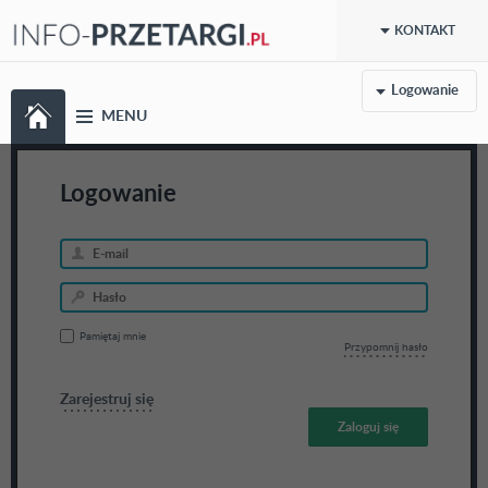
KONTAKT
Logowanie
MENU
Logowanie
Pamiętaj mnie
Przypomnij hasło
Zarejestruj się