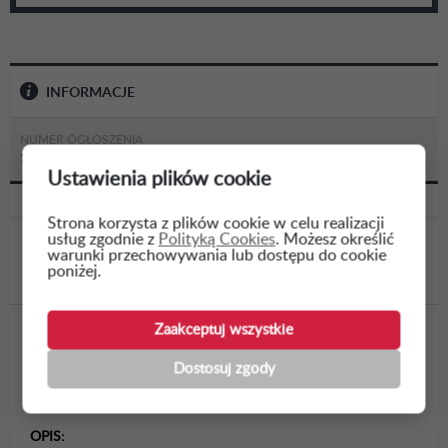
INFORMACJE
NUMER OGŁOSZENIA
10610817
Ustawienia plików cookie
Strona korzysta z plików cookie w celu realizacji
usług zgodnie z
Polityką Cookies
. Możesz określić
WSTECZ
warunki przechowywania lub dostępu do cookie
poniżej.
Zaakceptuj wszystkie
Opracowanie dokumentacji projektowej dla
budowy kanalizacji sanitarnej w miejscowości
Dostosuj zgody
Brzegi, gm. Wieliczka
OPIS: