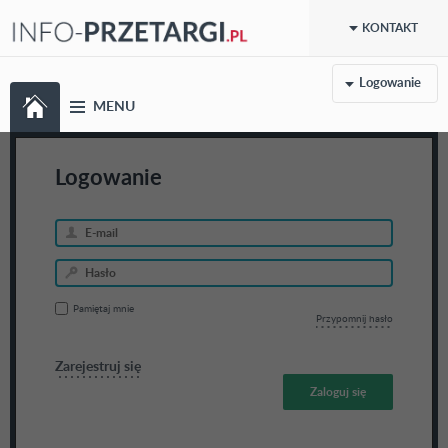
KONTAKT
Logowanie
MENU
Logowanie
Pamiętaj mnie
Przypomnij hasło
Zarejestruj się