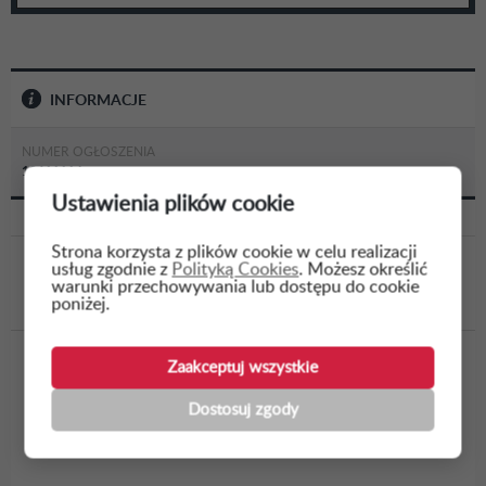
INFORMACJE
NUMER OGŁOSZENIA
10611114
Ustawienia plików cookie
Strona korzysta z plików cookie w celu realizacji
usług zgodnie z
Polityką Cookies
. Możesz określić
WSTECZ
warunki przechowywania lub dostępu do cookie
poniżej.
Zaakceptuj wszystkie
Wykonanie instalacji klimatyzacji w budynku
Wydziału Mechanicznego Politechniki
Dostosuj zgody
Lubelskiej etap 2 i 3, w formule zaprojektuj i
wybuduj.