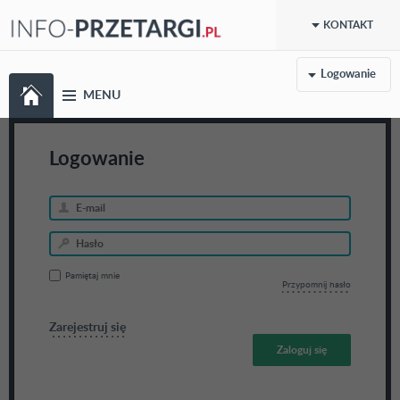
KONTAKT
Logowanie
MENU
Logowanie
Pamiętaj mnie
Przypomnij hasło
Zarejestruj się