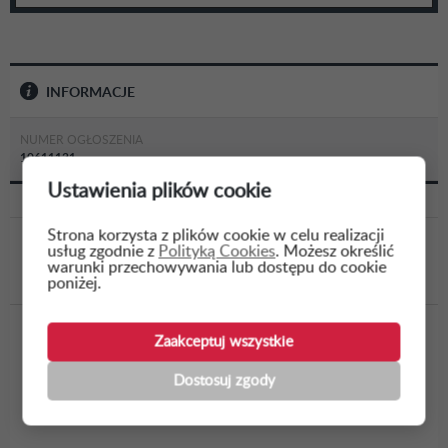
INFORMACJE
NUMER OGŁOSZENIA
10611131
Ustawienia plików cookie
Strona korzysta z plików cookie w celu realizacji
usług zgodnie z
Polityką Cookies
. Możesz określić
WSTECZ
warunki przechowywania lub dostępu do cookie
poniżej.
Opracowanie dokumentacji projektowej oraz
Zaakceptuj wszystkie
wykonanie robót budowlanych dla zadania pn.:
Dostosuj zgody
"Przebudowa ul. Gen. Stefana Grota-
Roweckiego w Sosno...