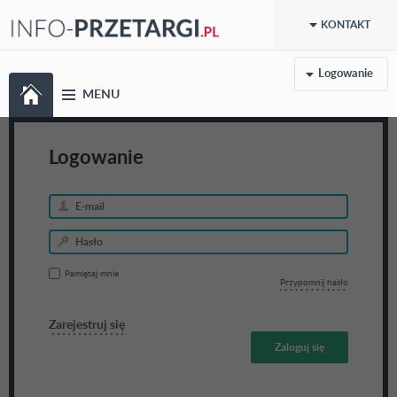
KONTAKT
Logowanie
MENU
Logowanie
Pamiętaj mnie
Przypomnij hasło
Zarejestruj się