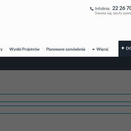
22 26 7
Infolinia:
Stawka wg. taryfy oper
D
ty
|
Wyniki Projektów
|
Planowane zamówienia
|
Więcej