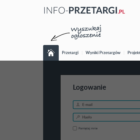
Przetargi
|
Wyniki Przetargów
|
Projek
Logowanie
Pamiętaj mnie