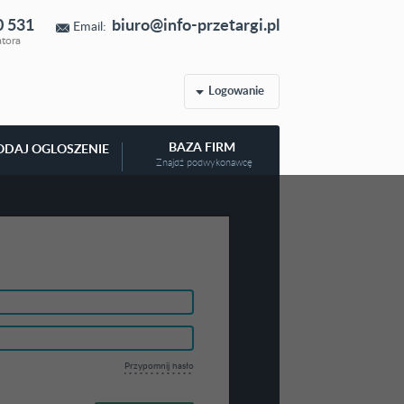
0 531
biuro@info-przetargi.pl
Email:
atora
Logowanie
BAZA FIRM
ODAJ OGLOSZENIE
Znajdź podwykonawcę
Przypomnij hasło