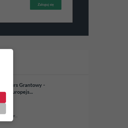
 Konkurs Grantowy -
ię Europejs...
- Cyber...