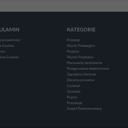
ULAMIN
KATEGORIE
ka prywatności
Przetargi
ka Cookies
Wyniki Przetargów
min
Projekty
enia Cookies
Wyniki Projektów
Planowane zamówienia
Postępowania elektroniczne
Zapytania ofertowe
Zlecenia prywatne
Licytacje
Sprzedaż
Kupno
Poszukuję
Znajdź Podwykonawcę