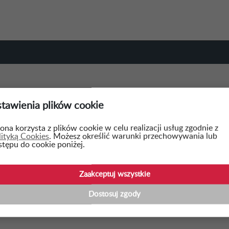
tawienia plików cookie
WSTECZ
ona korzysta z plików cookie w celu realizacji usług zgodnie z
lityką Cookies
. Możesz określić warunki przechowywania lub
stępu do cookie poniżej.
mówienie realizowane jest w ramach Inwestycji C3.1.1.
berbezpieczne Wodociągi, współfinansowanego przez Un
Zaakceptuj wszystkie
IS:
Dostosuj zgody
mówienie realizowane jest w ramach Inwestycji C3.1.1. Konkurs Grantowy 