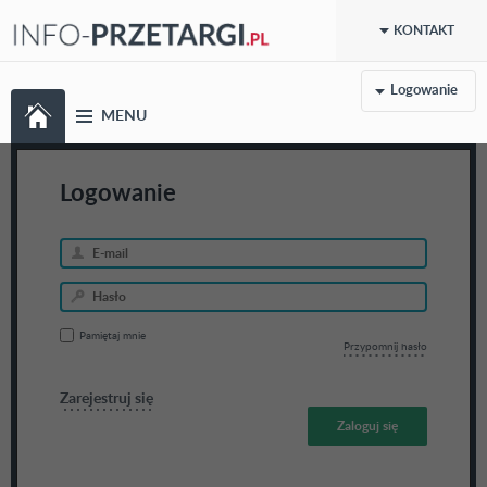
KONTAKT
Logowanie
MENU
Logowanie
Pamiętaj mnie
Przypomnij hasło
Zarejestruj się