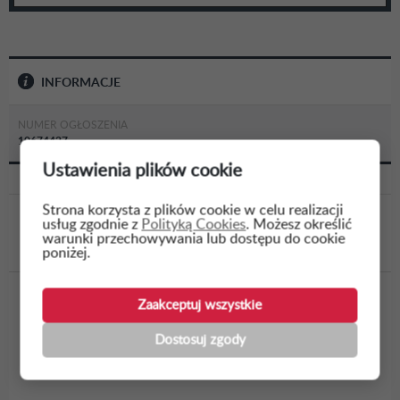
INFORMACJE
NUMER OGŁOSZENIA
10674427
Ustawienia plików cookie
Strona korzysta z plików cookie w celu realizacji
usług zgodnie z
Polityką Cookies
. Możesz określić
WSTECZ
warunki przechowywania lub dostępu do cookie
poniżej.
P - wykonanie projektów; Oddział Gdańsk;
Zaakceptuj wszystkie
Oddział Gdańsk - 2602257-Budowa linii
Dostosuj zgody
kablowej SN-Budowa stacji transformatorowej-
Budowa linii kabl...