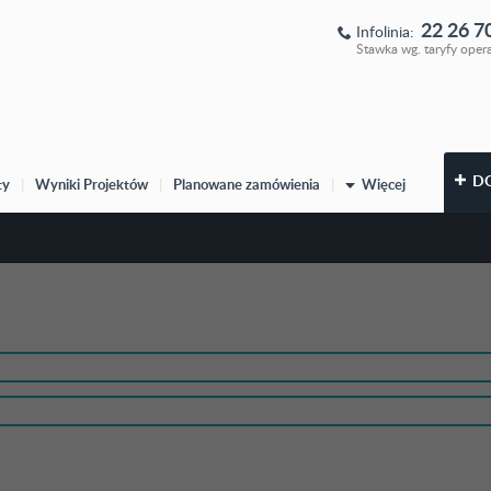
22 26 7
Infolinia:
Stawka wg. taryfy oper
D
ty
|
Wyniki Projektów
|
Planowane zamówienia
|
Więcej