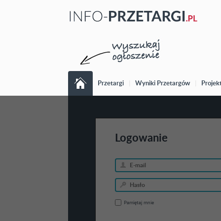
Przetargi
|
Wyniki Przetargów
|
Projek
Logowanie
Pamiętaj mnie