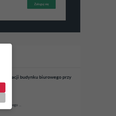
ernizacji budynku biurowego przy
.
biurowego ...