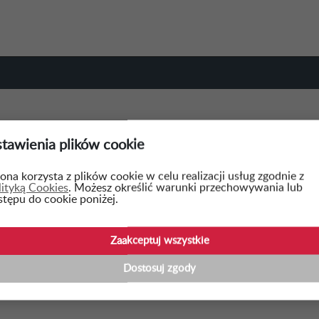
tawienia plików cookie
WSTECZ
ona korzysta z plików cookie w celu realizacji usług zgodnie z
lityką Cookies
. Możesz określić warunki przechowywania lub
stępu do cookie poniżej.
konanie dokumentacji projektowo- kosztorysowej mod
. Bohaterów Getta wraz z zagospodarowaniem działki or..
Zaakceptuj wszystkie
IS:
Dostosuj zgody
konanie dokumentacji projektowo- kosztorysowej modernizacji budynku 