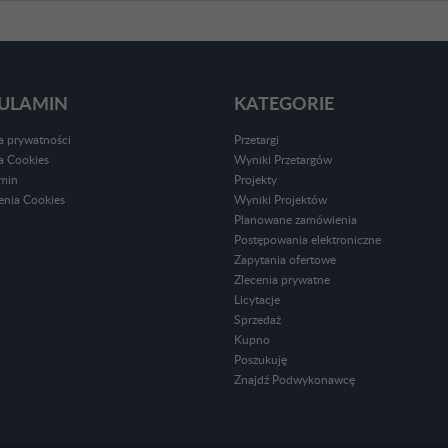
ULAMIN
KATEGORIE
ka prywatności
Przetargi
ka Cookies
Wyniki Przetargów
min
Projekty
enia Cookies
Wyniki Projektów
Planowane zamówienia
Postępowania elektroniczne
Zapytania ofertowe
Zlecenia prywatne
Licytacje
Sprzedaż
Kupno
Poszukuję
Znajdź Podwykonawcę