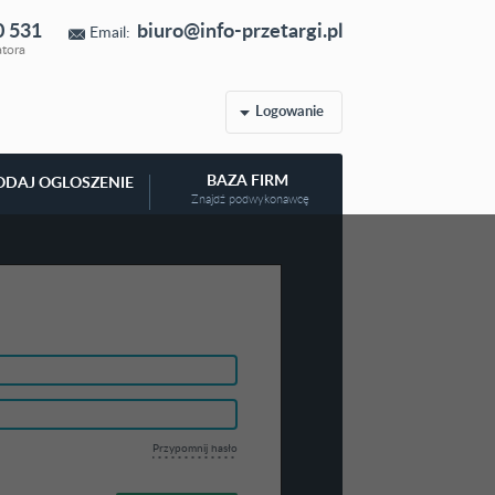
0 531
biuro@info-przetargi.pl
Email:
atora
Logowanie
BAZA FIRM
ODAJ OGLOSZENIE
Znajdź podwykonawcę
Przypomnij hasło