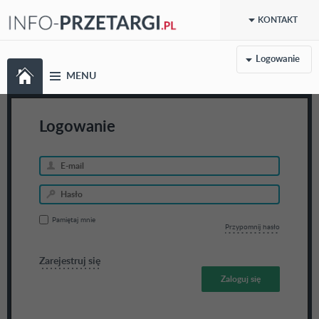
KONTAKT
Logowanie
MENU
Logowanie
Pamiętaj mnie
Przypomnij hasło
Zarejestruj się