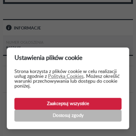
INFORMACJE
NUMER OGŁOSZENIA
9652641
Ustawienia plików cookie
Strona korzysta z plików cookie w celu realizacji
usług zgodnie z
Polityką Cookies
. Możesz określić
WSTECZ
warunki przechowywania lub dostępu do cookie
poniżej.
Dostawa pakietów spożywczych dla
Zaakceptuj wszystkie
uczestników projektu „BEZPIECZNA
Dostosuj zgody
PRZYSTAŃ - wsparcie osób w kryzysie
bezdomności przebywających w Poznaniu”