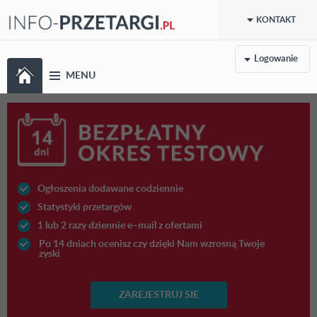
KONTAKT
Logowanie
MENU
Ogłoszenia dodawane codziennie
Statystyki przetargów
1 lub 2 razy dziennie e–mail z ofertami
Po 14 dniach ocenisz czy dzięki Nam wzrosną Twoje
zyski
ZAREJESTRUJ SIE