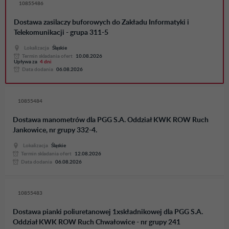
10855486
Dostawa zasilaczy buforowych do Zakładu Informatyki i
Telekomunikacji - grupa 311-5
Lokalizacja
Śląskie
Termin skladania ofert
10.08.2026
Upływa za
4 dni
Data dodania
06.08.2026
10855484
Dostawa manometrów dla PGG S.A. Oddział KWK ROW Ruch
Jankowice, nr grupy 332-4.
Lokalizacja
Śląskie
Termin skladania ofert
12.08.2026
Data dodania
06.08.2026
10855483
Dostawa pianki poliuretanowej 1xskładnikowej dla PGG S.A.
Oddział KWK ROW Ruch Chwałowice - nr grupy 241