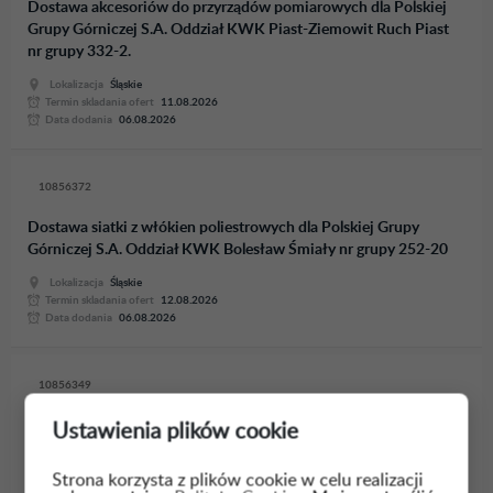
Dostawa akcesoriów do przyrządów pomiarowych dla Polskiej
Grupy Górniczej S.A. Oddział KWK Piast-Ziemowit Ruch Piast
nr grupy 332-2.
Lokalizacja
Śląskie
Termin skladania ofert
11.08.2026
Data dodania
06.08.2026
10856372
Dostawa siatki z włókien poliestrowych dla Polskiej Grupy
Górniczej S.A. Oddział KWK Bolesław Śmiały nr grupy 252-20
Lokalizacja
Śląskie
Termin skladania ofert
12.08.2026
Data dodania
06.08.2026
10856349
Dostawa narzędzi zmechanizowanych ręcznych do szlifowania
Ustawienia plików cookie
i obróbki wykończeniowej z napędem elektrycznym: szlifierki,
polerki, skrobaki itp...
Strona korzysta z plików cookie w celu realizacji