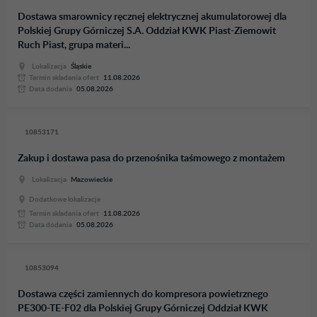
Dostawa smarownicy ręcznej elektrycznej akumulatorowej dla
Polskiej Grupy Górniczej S.A. Oddział KWK Piast-Ziemowit
Ruch Piast, grupa materi...
Lokalizacja
Śląskie
Termin skladania ofert
11.08.2026
Data dodania
05.08.2026
10853171
Zakup i dostawa pasa do przenośnika taśmowego z montażem
Lokalizacja
Mazowieckie
Dodatkowe lokalizacje
Termin skladania ofert
11.08.2026
Data dodania
05.08.2026
10853094
Dostawa części zamiennych do kompresora powietrznego
PE300-TE-F02 dla Polskiej Grupy Górniczej Oddział KWK