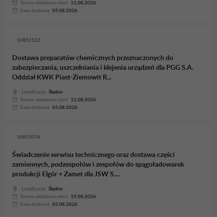
Termin skladania ofert
11.08.2026
Data dodania
05.08.2026
10852122
Dostawa preparatów chemicznych przeznaczonych do
zabezpieczania, uszczelniania i klejenia urządzeń dla PGG S.A.
Oddział KWK Piast-Ziemowit R...
Lokalizacja
Śląskie
Termin skladania ofert
11.08.2026
Data dodania
05.08.2026
10852076
Świadczenie serwisu technicznego oraz dostawa części
zamiennych, podzespołów i zespołów do spągoładowarek
produkcji Elgór + Zamet dla JSW S....
Lokalizacja
Śląskie
Termin skladania ofert
19.08.2026
Data dodania
05.08.2026