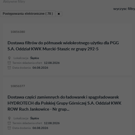
Aktywne filtry
wyczysc filtry
Postępowania elektroniczne ( 78 )
10856380
Dostawa filtrów do półmasek wielokrotnego użytku dla PGG
S.A. Oddział KWK Murcki-Staszic nr grupy 292-5
Lokalizacja
Śląskie
Termin skladania ofert
12.08.2026
Data dodania
06.08.2026
10856377
Dostawa części zamiennych do ładowarek i spągoładowarek
HYDROTECH dla Polskiej Grupy Górniczej S.A. Oddział KWK
ROW Ruch Jankowice - Nr grup...
Lokalizacja
Śląskie
Termin skladania ofert
12.08.2026
Data dodania
06.08.2026