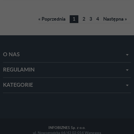
« Poprzednia
1
2
3
4
Następna »
O NAS
REGULAMIN
KATEGORIE
INFOBIZNES Sp. z o.o.
ul. Nowogrodzka 64/43 02-014 Warszawa