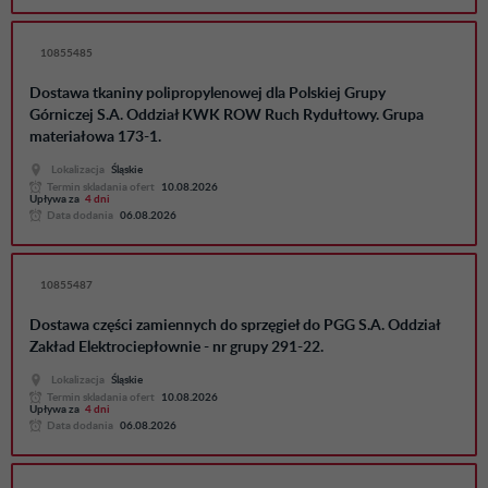
10855485
Dostawa tkaniny polipropylenowej dla Polskiej Grupy
Górniczej S.A. Oddział KWK ROW Ruch Rydułtowy. Grupa
materiałowa 173-1.
Lokalizacja
Śląskie
Termin skladania ofert
10.08.2026
Upływa za
4 dni
Data dodania
06.08.2026
10855487
Dostawa części zamiennych do sprzęgieł do PGG S.A. Oddział
Zakład Elektrociepłownie - nr grupy 291-22.
Lokalizacja
Śląskie
Termin skladania ofert
10.08.2026
Upływa za
4 dni
Data dodania
06.08.2026