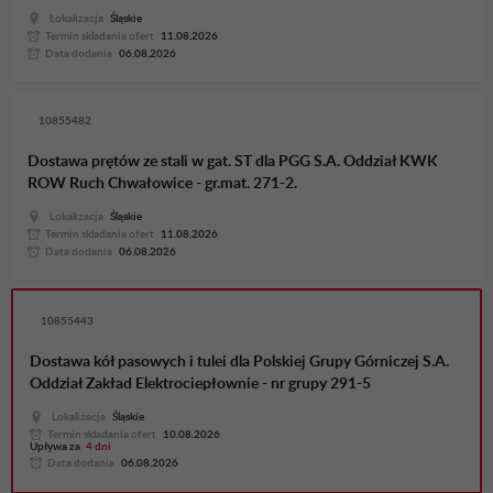
Lokalizacja
Śląskie
Termin skladania ofert
11.08.2026
Data dodania
06.08.2026
10855482
Dostawa prętów ze stali w gat. ST dla PGG S.A. Oddział KWK
ROW Ruch Chwałowice - gr.mat. 271-2.
Lokalizacja
Śląskie
Termin skladania ofert
11.08.2026
Data dodania
06.08.2026
10855443
Dostawa kół pasowych i tulei dla Polskiej Grupy Górniczej S.A.
Oddział Zakład Elektrociepłownie - nr grupy 291-5
Lokalizacja
Śląskie
Termin skladania ofert
10.08.2026
Upływa za
4 dni
Data dodania
06.08.2026