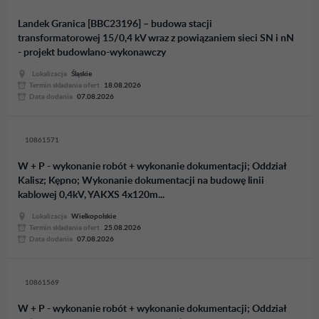
Landek Granica [BBC23196] – budowa stacji
transformatorowej 15/0,4 kV wraz z powiązaniem sieci SN i nN
- projekt budowlano-wykonawczy
Lokalizacja
Śląskie
Termin skladania ofert
18.08.2026
Data dodania
07.08.2026
10861571
W + P - wykonanie robót + wykonanie dokumentacji; Oddział
Kalisz; Kępno; Wykonanie dokumentacji na budowę linii
kablowej 0,4kV, YAKXS 4x120m...
Lokalizacja
Wielkopolskie
Termin skladania ofert
25.08.2026
Data dodania
07.08.2026
10861569
W + P - wykonanie robót + wykonanie dokumentacji; Oddział