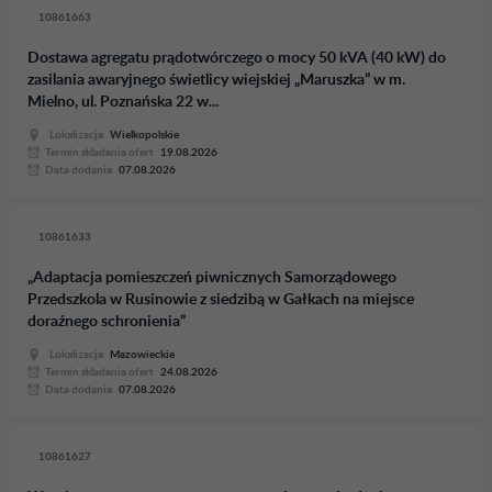
10861663
Dostawa agregatu prądotwórczego o mocy 50 kVA (40 kW) do
zasilania awaryjnego świetlicy wiejskiej „Maruszka” w m.
Mielno, ul. Poznańska 22 w...
Lokalizacja
Wielkopolskie
Termin skladania ofert
19.08.2026
Data dodania
07.08.2026
10861633
„Adaptacja pomieszczeń piwnicznych Samorządowego
Przedszkola w Rusinowie z siedzibą w Gałkach na miejsce
doraźnego schronienia”
Lokalizacja
Mazowieckie
Termin skladania ofert
24.08.2026
Data dodania
07.08.2026
10861627