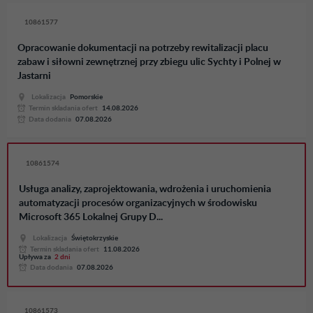
10861577
Opracowanie dokumentacji na potrzeby rewitalizacji placu
zabaw i siłowni zewnętrznej przy zbiegu ulic Sychty i Polnej w
Jastarni
Lokalizacja
Pomorskie
Termin skladania ofert
14.08.2026
Data dodania
07.08.2026
10861574
Usługa analizy, zaprojektowania, wdrożenia i uruchomienia
automatyzacji procesów organizacyjnych w środowisku
Microsoft 365 Lokalnej Grupy D...
Lokalizacja
Świętokrzyskie
Termin skladania ofert
11.08.2026
Upływa za
2 dni
Data dodania
07.08.2026
10861573