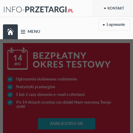
KONTAKT
Logowanie
MENU
Ogłoszenia dodawane codziennie
Statystyki przetargów
1 lub 2 razy dziennie e–mail z ofertami
Po 14 dniach ocenisz czy dzięki Nam wzrosną Twoje
zyski
ZAREJESTRUJ SIE