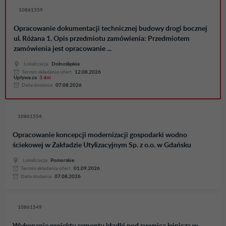
10861559
Opracowanie dokumentacji technicznej budowy drogi bocznej
ul. Różana 1. Opis przedmiotu zamówienia: Przedmiotem
zamówienia jest opracowanie ...
Lokalizacja
Dolnośląskie
Termin skladania ofert
12.08.2026
Upływa za
3 dni
Data dodania
07.08.2026
10861554
Opracowanie koncepcji modernizacji gospodarki wodno
ściekowej w Zakładzie Utylizacyjnym Sp. z o.o. w Gdańsku
Lokalizacja
Pomorskie
Termin skladania ofert
01.09.2026
Data dodania
07.08.2026
10861549