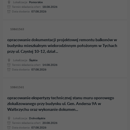
Lokalizacja
Pomorskie
Termin skladania ofert
18.08.2026
Data dodania
07.08.2026
10861563
opracowanie dokumentacji projektowej remontu balkonów w
budynku mieszkalnym wielorodzinnym położonym w Tychach
przy ul. Czystej 10-12, dział...
Lokalizacja
Śląskie
Termin skladania ofert
14.08.2026
Data dodania
07.08.2026
10861561
opracowanie ekspertyzy technicznej stanu muru oporowego
zlokalizowanego przy budynku ul. Gen. Andersa 9A w
Wałbrzychu oraz wykonanie dokumen...
Lokalizacja
Dolnośląskie
Termin skladania ofert
20.08.2026
Data dodania
07.08.2026