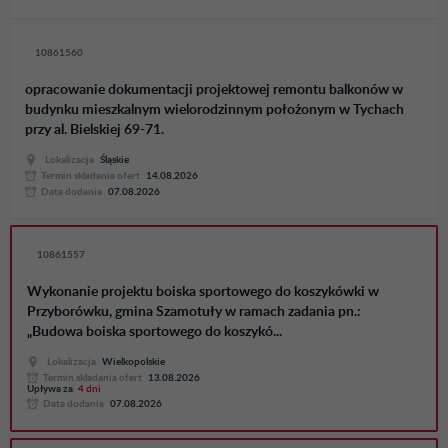
10861560
opracowanie dokumentacji projektowej remontu balkonów w
budynku mieszkalnym wielorodzinnym położonym w Tychach
przy al. Bielskiej 69-71.
Lokalizacja
Śląskie
Termin skladania ofert
14.08.2026
Data dodania
07.08.2026
10861557
Wykonanie projektu boiska sportowego do koszykówki w
Przyborówku, gmina Szamotuły w ramach zadania pn.:
„Budowa boiska sportowego do koszykó...
Lokalizacja
Wielkopolskie
Termin skladania ofert
13.08.2026
Upływa za
4 dni
Data dodania
07.08.2026