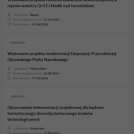
Wykonanie projektu remontu kładki pod suwnicą lejniczą w
rejonie suwnicy Q=5T i kładki nad torowiskiem.
Lokalizacja
Śląskie
Termin skladania ofert
21.08.2026
Data dodania
07.08.2026
10861544
Wykonanie projektu modernizacji Ekspozycji Przyrodniczej
Ojcowskiego Parku Narodowego
Lokalizacja
Małopolskie
Termin skladania ofert
21.08.2026
Data dodania
07.08.2026
10861541
Opracowanie dokumentacji projektowej dla budowy
hermetycznego zbiornika buforowego ścieków
technologicznych
Lokalizacja
Pomorskie
Termin skladania ofert
31.08.2026