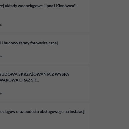
ej układy wodociągowe Lipna i Klonówca" -
26
i budowy farmy fotowoltaicznej
26
 pn.: BUDOWA SKRZYŻOWANIA Z WYSPĄ
WAROWA ORAZ SK...
26
iągów oraz podestu obsługowego na instalacji