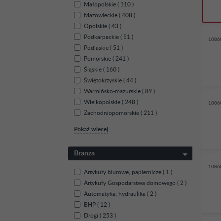
Małopolskie ( 110 )
Mazowieckie ( 408 )
Opolskie ( 43 )
Podkarpackie ( 51 )
1086
Podlaskie ( 51 )
Pomorskie ( 241 )
Śląskie ( 160 )
Świętokrzyskie ( 44 )
Warmińsko-mazurskie ( 89 )
Wielkopolskie ( 248 )
1086
Zachodniopomorskie ( 211 )
Pokaż wiecej
Branza
1086
Artykuły biurowe, papiernicze ( 1 )
Artykuły Gospodarstwa domowego ( 2 )
Automatyka, hydraulika ( 2 )
BHP ( 12 )
Drogi ( 253 )