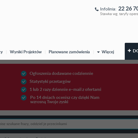
22 26 7
Infolinia:
Stawka wg. taryfy oper
D
ty
|
Wyniki Projektów
|
Planowane zamówienia
|
Więcej
Ogłoszenia dodawane codziennie
Statystyki przetargów
1 lub 2 razy dziennie e–mail z ofertami
Po 14 dniach ocenisz czy dzięki Nam
wzrosną Twoje zyski