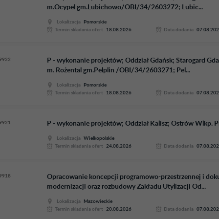
m.Ocypel gm.Lubichowo/OBI/34/2603272; Lubic...
Lokalizacja
Pomorskie
Termin skladania ofert
18.08.2026
Data dodania
07.08.20
9922
P - wykonanie projektów; Oddział Gdańsk; Starogard Gd
m. Rożental gm.Pelplin /OBI/34/2603271; Pel...
Lokalizacja
Pomorskie
Termin skladania ofert
18.08.2026
Data dodania
07.08.20
9921
P - wykonanie projektów; Oddział Kalisz; Ostrów Wlkp. P
Lokalizacja
Wielkopolskie
Termin skladania ofert
24.08.2026
Data dodania
07.08.20
9918
Opracowanie koncepcji programowo-przestrzennej i dok
modernizacji oraz rozbudowy Zakładu Utylizacji Od...
Lokalizacja
Mazowieckie
Termin skladania ofert
20.08.2026
Data dodania
07.08.20