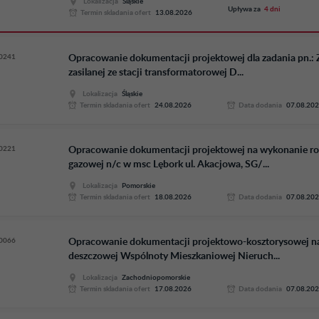
Lokalizacja
Śląskie
Upływa za
4 dni
Termin skladania ofert
13.08.2026
0241
Opracowanie dokumentacji projektowej dla zadania pn.: 
zasilanej ze stacji transformatorowej D...
Lokalizacja
Śląskie
Termin skladania ofert
24.08.2026
Data dodania
07.08.20
0221
Opracowanie dokumentacji projektowej na wykonanie ro
gazowej n/c w msc Lębork ul. Akacjowa, SG/...
Lokalizacja
Pomorskie
Termin skladania ofert
18.08.2026
Data dodania
07.08.20
0066
Opracowanie dokumentacji projektowo-kosztorysowej na
deszczowej Wspólnoty Mieszkaniowej Nieruch...
Lokalizacja
Zachodniopomorskie
Termin skladania ofert
17.08.2026
Data dodania
07.08.20