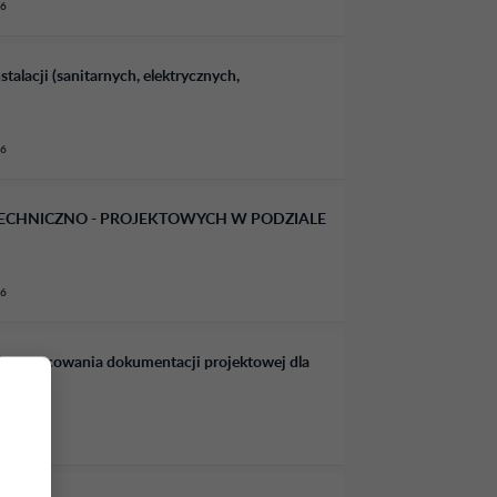
26
lacji (sanitarnych, elektrycznych,
26
TECHNICZNO - PROJEKTOWYCH W PODZIALE
26
 opracowania dokumentacji projektowej dla
26