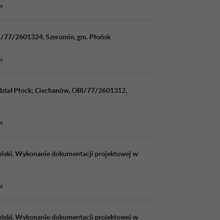
26
I/77/2601324, Szeromin, gm. Płońsk
26
dział Płock; Ciechanów, OBI/77/2601312,
26
ański. Wykonanie dokumentacji projektowej w
26
ański. Wykonanie dokumentacji projektowej w