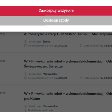
9935
Wykonanie dokumentacji projektowej dla 2 zad. Przebudowa
przebudowa stacji LGU954 z przebudową s...
Zaakceptuj wszystkie
Lokalizacja
Dolnośląskie
Termin skladania ofert
19.08.2026
Data dodania
07.08.20
Dostosuj zgody
9933
Automatyzacja stacji GLMM0497 Bieruń ul. Macierzyński
Lokalizacja
Śląskie
Termin skladania ofert
24.08.2026
Data dodania
07.08.20
9930
W + P - wykonanie robót + wykonanie dokumentacji; Od
Świeszewo, gm. Świercze
Lokalizacja
Mazowieckie
Termin skladania ofert
18.08.2026
Data dodania
07.08.20
9928
W + P - wykonanie robót + wykonanie dokumentacji; Odd
gm. Kutno
Lokalizacja
Mazowieckie
Dodatkowe lokalizacje