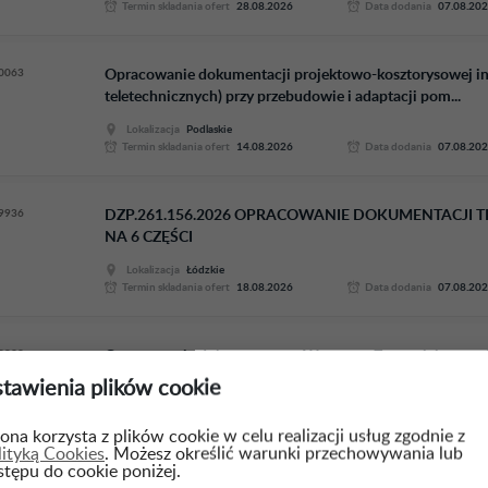
Termin skladania ofert
28.08.2026
Data dodania
07.08.20
0063
Opracowanie dokumentacji projektowo-kosztorysowej insta
teletechnicznych) przy przebudowie i adaptacji pom...
Lokalizacja
Podlaskie
Termin skladania ofert
14.08.2026
Data dodania
07.08.20
9936
DZP.261.156.2026 OPRACOWANIE DOKUMENTACJI 
NA 6 CZĘŚCI
Lokalizacja
Łódzkie
Termin skladania ofert
18.08.2026
Data dodania
07.08.20
9932
Opracowanie dokumentu pn. Wytyczne Zamawiającego do
zadania inwestycyjnego pn. Rozbudowa i przebudo...
tawienia plików cookie
Lokalizacja
Warmińsko-mazurskie
Termin skladania ofert
20.08.2026
Data dodania
07.08.20
ona korzysta z plików cookie w celu realizacji usług zgodnie z
lityką Cookies
. Możesz określić warunki przechowywania lub
stępu do cookie poniżej.