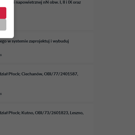
 linii napowietrznej nN obw. I, II i IX oraz
26
ego w systemie zaprojektuj i wybuduj
26
dział Płock; Ciechanów, OBI/77/2401587,
26
ział Płock; Kutno, OBI/73/2601823, Leszno,