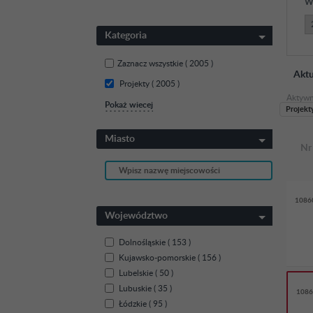
W
Kategoria
Zaznacz wszystkie
( 2005 )
Aktu
Projekty ( 2005 )
Aktywne
Pokaż wiecej
Projekty
Miasto
Nr
1086
Województwo
Dolnośląskie ( 153 )
Kujawsko-pomorskie ( 156 )
Lubelskie ( 50 )
Lubuskie ( 35 )
1086
Łódzkie ( 95 )