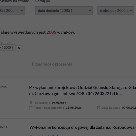
yników na stronie
Sortuj po
alnie wyświetlanych jest
2005
wyników.
 filtry
 ( 2005 )
Przedmiot ogłoszenia
0246
P - wykonanie projektów; Oddział Gdańsk; Starogard Gd
m. Chrztowo gm.Liniewo /OBI/34/2603221; Lin...
Lokalizacja
Pomorskie
Termin skladania ofert
18.08.2026
Data dodania
07.08.20
0245
Wykonanie koncepcji drogowej dla zadania: Rozbudowa 