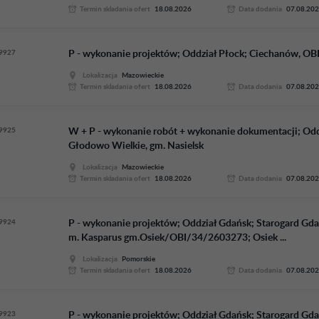
Termin skladania ofert
18.08.2026
Data dodania
07.08.20
9927
P - wykonanie projektów; Oddział Płock; Ciechanów, OB
Lokalizacja
Mazowieckie
Termin skladania ofert
18.08.2026
Data dodania
07.08.20
9925
W + P - wykonanie robót + wykonanie dokumentacji; Od
Głodowo Wielkie, gm. Nasielsk
Lokalizacja
Mazowieckie
Termin skladania ofert
18.08.2026
Data dodania
07.08.20
9924
P - wykonanie projektów; Oddział Gdańsk; Starogard Gd
m. Kasparus gm.Osiek/OBI/34/2603273; Osiek ...
Lokalizacja
Pomorskie
Termin skladania ofert
18.08.2026
Data dodania
07.08.20
9923
P - wykonanie projektów; Oddział Gdańsk; Starogard Gd