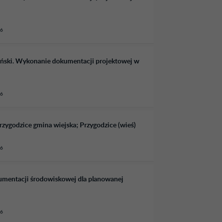
26
ański. Wykonanie dokumentacji projektowej w
26
rzygodzice gmina wiejska; Przygodzice (wieś)
26
umentacji środowiskowej dla planowanej
26