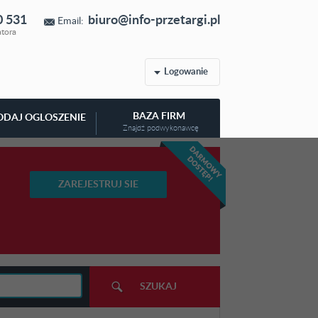
0 531
biuro@info-przetargi.pl
Email:
atora
Logowanie
BAZA FIRM
ODAJ OGLOSZENIE
Znajdź podwykonawcę
ZAREJESTRUJ SIE
SZUKAJ