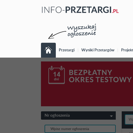
Przetargi
|
Wyniki Przetargów
|
Projek
Nr ogłoszenia