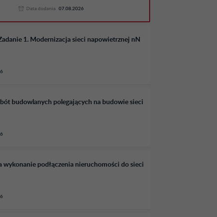
Data dodania
07.08.2026
Zadanie 1. Modernizacja sieci napowietrznej nN
26
bót budowlanych polegających na budowie sieci
26
 wykonanie podłączenia nieruchomości do sieci
26