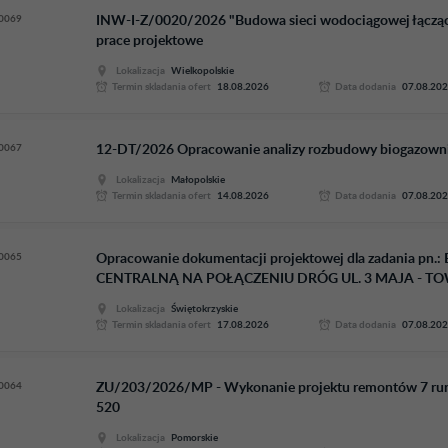
0069
INW-I-Z/0020/2026 "Budowa sieci wodociągowej łącząc
prace projektowe
Lokalizacja
Wielkopolskie
Termin skladania ofert
18.08.2026
Data dodania
07.08.20
0067
12-DT/2026 Opracowanie analizy rozbudowy biogazowni 
Lokalizacja
Małopolskie
Termin skladania ofert
14.08.2026
Data dodania
07.08.20
0065
Opracowanie dokumentacji projektowej dla zadania
CENTRALNĄ NA POŁĄCZENIU DRÓG UL. 3 MAJA - TO
Lokalizacja
Świętokrzyskie
Termin skladania ofert
17.08.2026
Data dodania
07.08.20
0064
ZU/203/2026/MP - Wykonanie projektu remontów 7 ruroc
520
Lokalizacja
Pomorskie