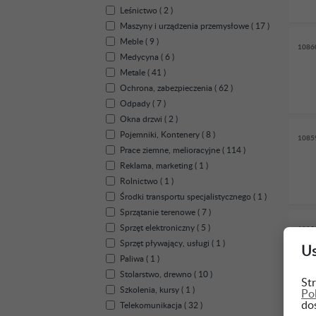
Leśnictwo ( 2 )
Maszyny i urządzenia przemysłowe ( 17 )
Meble ( 9 )
1086
Medycyna ( 6 )
Metale ( 41 )
Ochrona, zabezpieczenia ( 62 )
Odpady ( 7 )
Okna drzwi ( 2 )
Pojemniki, Kontenery ( 8 )
1085
Prace ziemne, melioracyjne ( 114 )
Reklama, marketing ( 1 )
Rolnictwo ( 1 )
Środki transportu specjalistycznego ( 1 )
Sprzątanie terenowe ( 7 )
Sprzęt elektroniczny ( 5 )
1085
Sprzęt pływający, usługi ( 1 )
Us
Paliwa ( 1 )
Stolarstwo, drewno ( 10 )
Str
Szkolenia, kursy ( 1 )
Po
do
Telekomunikacja ( 32 )